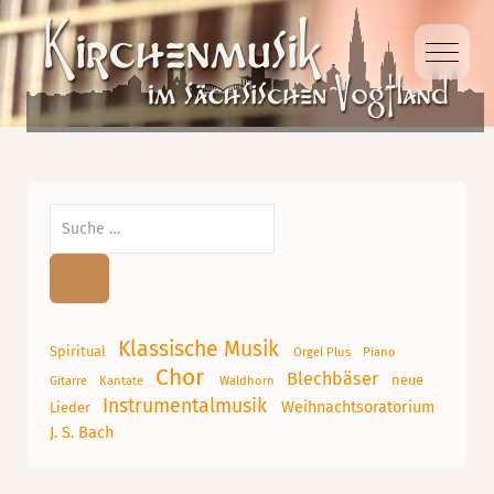
Mobile
Suchen
Klassische Musik
Spiritual
Orgel Plus
Piano
Chor
Blechbäser
neue
Gitarre
Kantate
Waldhorn
Instrumentalmusik
Weihnachtsoratorium
Lieder
J. S. Bach