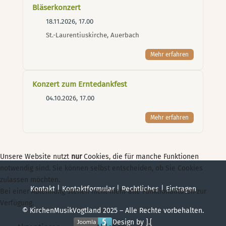
Bläserkonzert
18.11.2026, 17.00
St.-Laurentiuskirche, Auerbach
Mehr erfahren
Konzert zum Erntedankfest
04.10.2026, 17.00
Mehr erfahren
Unsere Website nutzt
nur
Cookies, die für manche Funktionen
notwendig sind. Sie können selbst entscheiden, ob Sie Cookies
zulassen möchten.
Kontakt
|
Kontaktformular
|
Rechtliches
|
Eintragen
Bei einer Ablehnung stehen nicht mehr alle Funktionalitäten zur
Verfügung.
© KirchenMusikVogtland 2025 – Alle Rechte vorbehalten.
Design by ].[