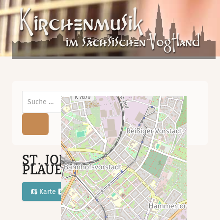
Suchen
ST. JOHANNISKIRCHE,
PLAUEN
Karte
Routenplaner