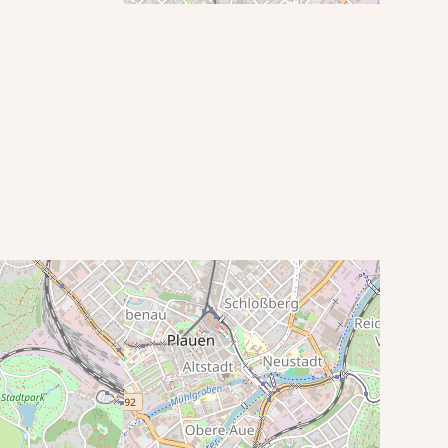
Standortinformationen
Straße
Untere Endestraße 4
Ort
08523 Plauen