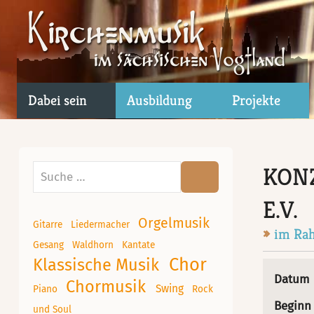
Dabei sein
Ausbildung
Projekte
KON
Suchen
E.V.
Orgelmusik
Gitarre
Liedermacher
im Rah
Gesang
Waldhorn
Kantate
Chor
Klassische Musik
Datum
Chormusik
Swing
Piano
Rock
Beginn
und Soul