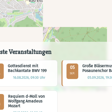
ste Veranstaltungen
Gottesdienst mit
Große Bläsermus
05
Bachkantate BWV 199
Posaunenchor Ba
.
SEP.
16.08.2026, 09:30 Uhr
05.09.2026, 19:3
Requiem d-Moll von
Wolfgang Amadeus
.
Mozart