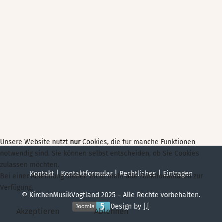
Unsere Website nutzt
nur
Cookies, die für manche Funktionen
notwendig sind. Sie können selbst entscheiden, ob Sie Cookies
zulassen möchten.
Kontakt
|
Kontaktformular
|
Rechtliches
|
Eintragen
Bei einer Ablehnung stehen nicht mehr alle Funktionalitäten zur
Verfügung.
© KirchenMusikVogtland 2025 – Alle Rechte vorbehalten.
Design by ].[
Akzeptieren
Ablehnen