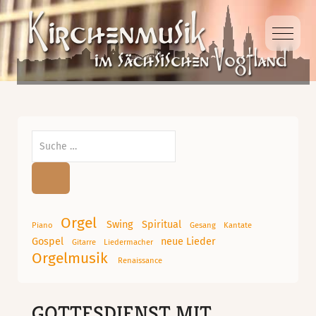
Mobile
Suchen
Orgel
Swing
Spiritual
Piano
Gesang
Kantate
Gospel
neue Lieder
Gitarre
Liedermacher
Orgelmusik
Renaissance
GOTTESDIENST MIT