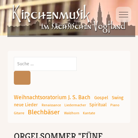
Mobile
Suchen
Weihnachtsoratorium J. S. Bach
Gospel
Swing
neue Lieder
Spiritual
Renaissance
Liedermacher
Piano
Blechbäser
Gitarre
Waldhorn
Kantate
ORGELSOMMER "FÜNF