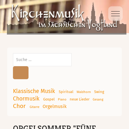
Mobile
Suchen
Klassische Musik
Spiritual
Swing
Waldhorn
Chormusik
Gospel
neue Lieder
Piano
Gesang
Chor
Orgelmusik
Gitarre
ORGELSOMMER "FÜNF